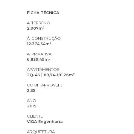
FICHA TÉCNICA
Á. TERRENO
2.907m²
Á. CONSTRUÇÃO
12.374,34m²
Á. PRIVATIVA
6.839,49m²
APARTAMENTOS
2Q-4S | 69,74-181,26m²
COOF. APROVEIT.
2,35
ANO
2019
CLIENTE
VIGA Engenharia
ARQUITETURA