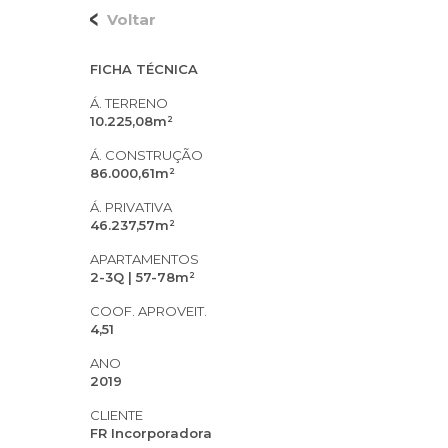
Voltar
FICHA TÉCNICA
Á. TERRENO
10.225,08m²
Á. CONSTRUÇÃO
86.000,61m²
Á. PRIVATIVA
46.237,57m²
APARTAMENTOS
2-3Q | 57-78m²
COOF. APROVEIT.
4,51
ANO
2019
CLIENTE
FR Incorporadora