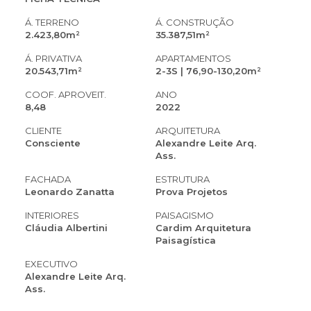
Á. TERRENO
Á. CONSTRUÇÃO
2.423,80m²
35.387,51m²
Á. PRIVATIVA
APARTAMENTOS
20.543,71m²
2-3S | 76,90-130,20m²
COOF. APROVEIT.
ANO
8,48
2022
CLIENTE
ARQUITETURA
Consciente
Alexandre Leite Arq.
Ass.
FACHADA
ESTRUTURA
Leonardo Zanatta
Prova Projetos
INTERIORES
PAISAGISMO
Cláudia Albertini
Cardim Arquitetura
Paisagística
EXECUTIVO
Alexandre Leite Arq.
Ass.