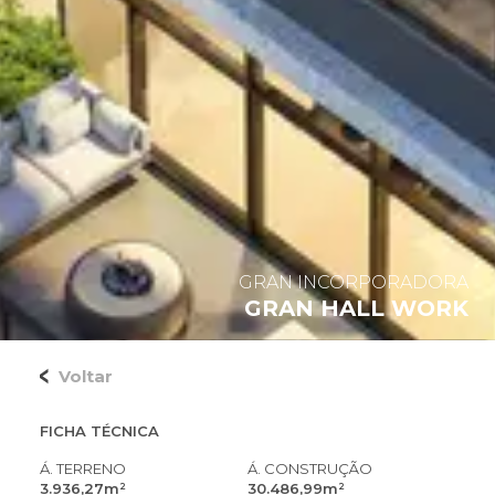
GRAN INCORPORADORA
GRAN HALL WORK
Voltar
FICHA TÉCNICA
Á. TERRENO
Á. CONSTRUÇÃO
3.936,27m²
30.486,99m²