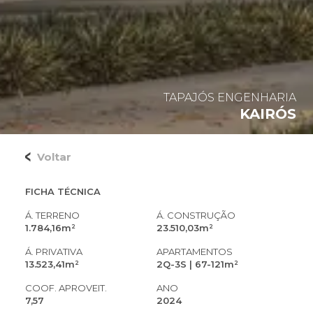
TAPAJÓS ENGENHARIA
KAIRÓS
Voltar
FICHA TÉCNICA
Á. TERRENO
Á. CONSTRUÇÃO
1.784,16m²
23.510,03m²
Á. PRIVATIVA
APARTAMENTOS
13.523,41m²
2Q-3S | 67-121m²
COOF. APROVEIT.
ANO
7,57
2024